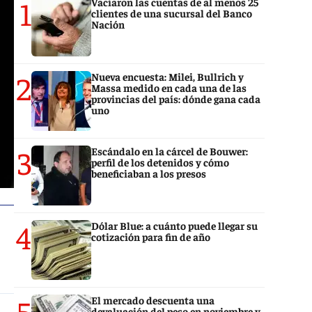
1
Vaciaron las cuentas de al menos 25
clientes de una sucursal del Banco
Nación
2
Nueva encuesta: Milei, Bullrich y
Massa medido en cada una de las
provincias del país: dónde gana cada
uno
3
Escándalo en la cárcel de Bouwer:
perfil de los detenidos y cómo
beneficiaban a los presos
4
Dólar Blue: a cuánto puede llegar su
cotización para fin de año
5
El mercado descuenta una
devaluación del peso en noviembre y