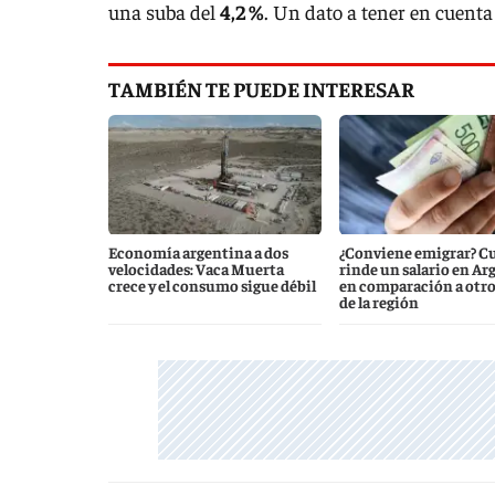
una suba del
4,2 %
. Un dato a tener en cuenta 
TAMBIÉN TE PUEDE INTERESAR
Economía argentina a dos
¿Conviene emigrar? C
velocidades: Vaca Muerta
rinde un salario en Ar
crece y el consumo sigue débil
en comparación a otro
de la región