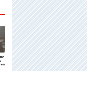
que
e
 en