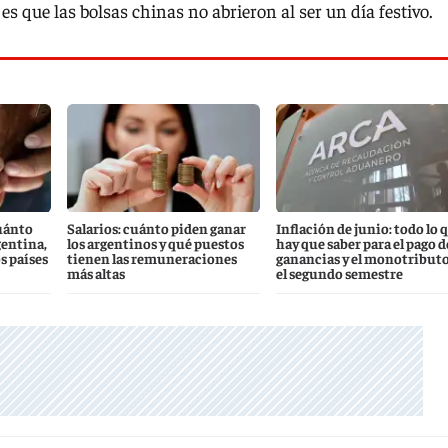
es que las bolsas chinas no abrieron al ser un día festivo.
uánto
Salarios: cuánto piden ganar
Inflación de junio: todo lo 
gentina,
los argentinos y qué puestos
hay que saber para el pago d
s países
tienen las remuneraciones
ganancias y el monotributo
más altas
el segundo semestre