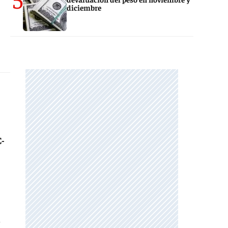
diciembre
-
n