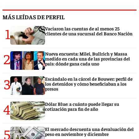
MÁS LEÍDAS DE PERFIL
1
Vaciaron las cuentas de al menos 25
clientes de una sucursal del Banco Nación
2
Nueva encuesta: Milei, Bullrich y Massa
medido en cada una de las provincias del
país: dónde gana cada uno
3
Escándalo en la cárcel de Bouwer: perfil de
los detenidos y cómo beneficiaban a los
presos
4
Dólar Blue: a cuánto puede llegar su
cotización para fin de año
5
El mercado descuenta una devaluación del
peso en noviembre y diciembre