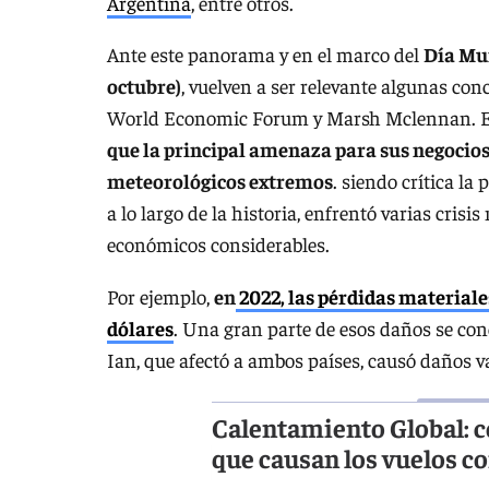
Argentina
, entre otros.
Ante este panorama y en el marco del
Día Mun
octubre)
, vuelven a ser relevante algunas con
World Economic Forum y Marsh Mclennan. En 
que la principal amenaza para sus negocios
meteorológicos extremos
. siendo crítica la
a lo largo de la historia, enfrentó varias cris
económicos considerables.
Por ejemplo,
en
2022, las pérdidas materiale
dólares
. Una gran parte de esos daños se co
Ian, que afectó a ambos países, causó daños 
Calentamiento Global: 
que causan los vuelos c