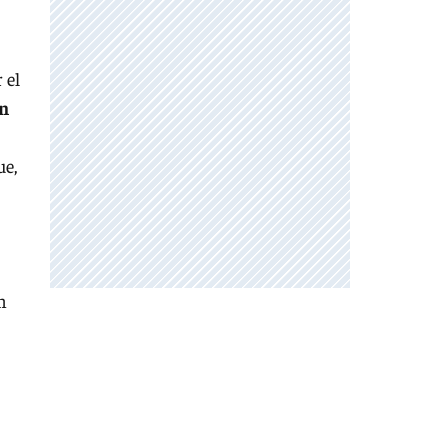
 el
en
ue,
n