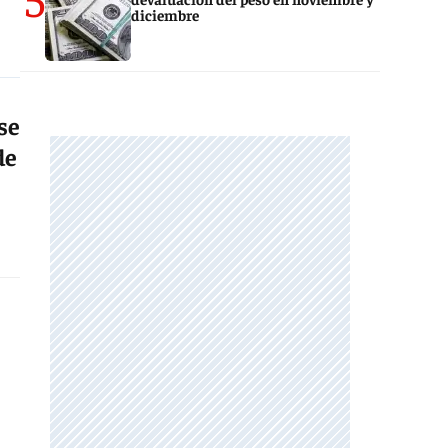
diciembre
se
de