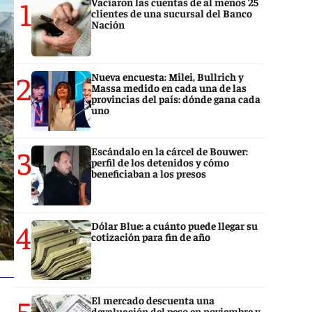
1
Vaciaron las cuentas de al menos 25
clientes de una sucursal del Banco
Nación
2
Nueva encuesta: Milei, Bullrich y
Massa medido en cada una de las
provincias del país: dónde gana cada
uno
3
Escándalo en la cárcel de Bouwer:
perfil de los detenidos y cómo
beneficiaban a los presos
4
Dólar Blue: a cuánto puede llegar su
cotización para fin de año
5
El mercado descuenta una
devaluación del peso en noviembre y