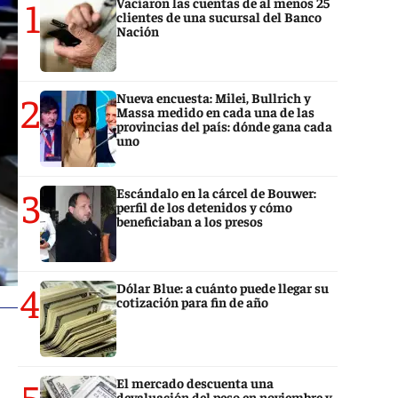
1
Vaciaron las cuentas de al menos 25
clientes de una sucursal del Banco
Nación
2
Nueva encuesta: Milei, Bullrich y
Massa medido en cada una de las
provincias del país: dónde gana cada
uno
3
Escándalo en la cárcel de Bouwer:
perfil de los detenidos y cómo
beneficiaban a los presos
4
Dólar Blue: a cuánto puede llegar su
cotización para fin de año
5
El mercado descuenta una
devaluación del peso en noviembre y