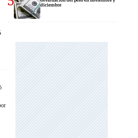
diciembre
6
ó
por