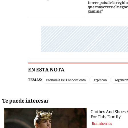
tercer país de la región
que más crece el negoc
gaming”
EN ESTA NOTA
TEMAS:
Economía Del Conocimiento
Argencon
Argenco