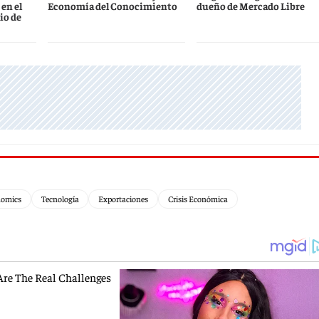
 en el
Economía del Conocimiento
dueño de Mercado Libre
io de
nomics
Tecnología
Exportaciones
Crisis Económica