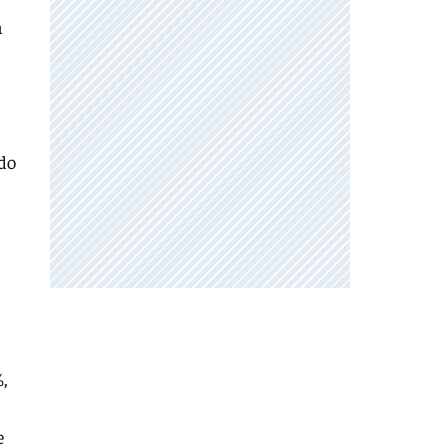
n
ado
,
e