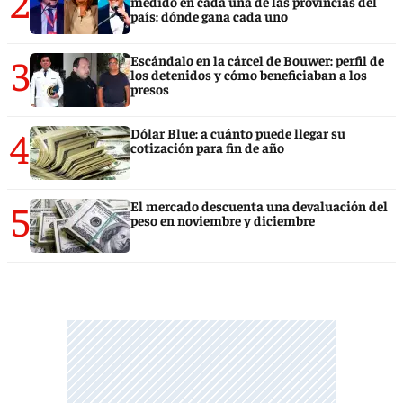
2
medido en cada una de las provincias del
país: dónde gana cada uno
3
Escándalo en la cárcel de Bouwer: perfil de
los detenidos y cómo beneficiaban a los
presos
4
Dólar Blue: a cuánto puede llegar su
cotización para fin de año
5
El mercado descuenta una devaluación del
peso en noviembre y diciembre