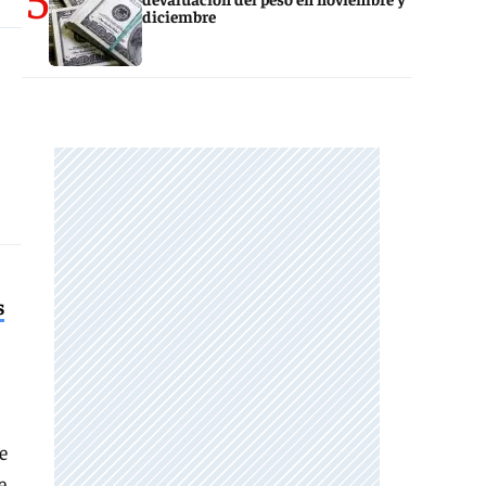
diciembre
s
e
e,