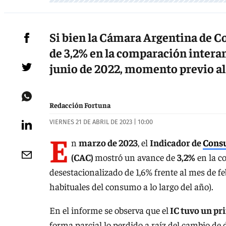
Si bien la Cámara Argentina de C
de 3,2% en la comparación interan
junio de 2022, momento previo al
Redacción Fortuna
VIERNES 21 DE ABRIL DE 2023 | 10:00
E
n
marzo de 2023
, el
Indicador de
Cons
(CAC)
mostró un avance de
3,2%
en la c
desestacionalizado de 1,6% frente al mes de fe
habituales del consumo a lo largo del año).
En el informe se observa que el
IC tuvo un pr
forma parcial lo perdido a raíz del cambio de