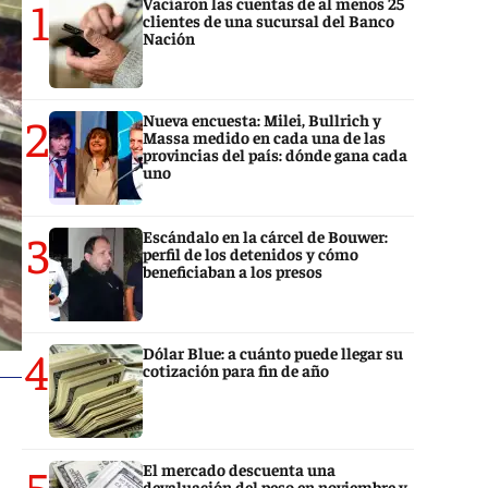
1
Vaciaron las cuentas de al menos 25
clientes de una sucursal del Banco
Nación
2
Nueva encuesta: Milei, Bullrich y
Massa medido en cada una de las
provincias del país: dónde gana cada
uno
3
Escándalo en la cárcel de Bouwer:
perfil de los detenidos y cómo
beneficiaban a los presos
4
Dólar Blue: a cuánto puede llegar su
cotización para fin de año
5
El mercado descuenta una
devaluación del peso en noviembre y