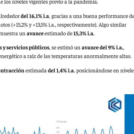
e los niveles vigentes previo a la pandemia.
lrededor
del 16,1% i.a
. gracias a una buena performance d
os (+15,2% y +13,5% i.a., respectivamente). Algo similar
 muestra un
avance
estimado de
15,3% i.a.
s y servicios públicos
, se estimó un
avance del 9% i.a.
,
energético a raíz de las temperaturas anormalmente altas.
ntracción
estimada
del 1,4% i.a.
posicionándose en nivele