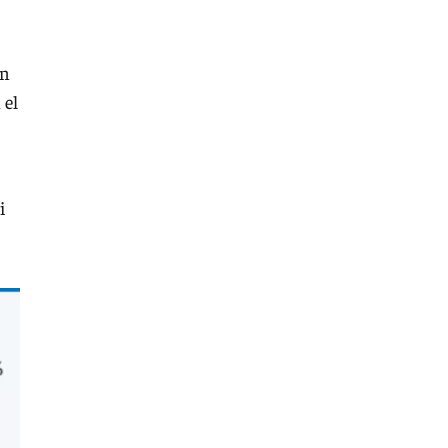
ón
 el
i