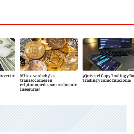
invertir
Mito o verdad: ¿Las
¿Qué es el Copy Trading y B
transacciones en
Trading y cómo funciona?
criptomonedas son realmente
inseguras?