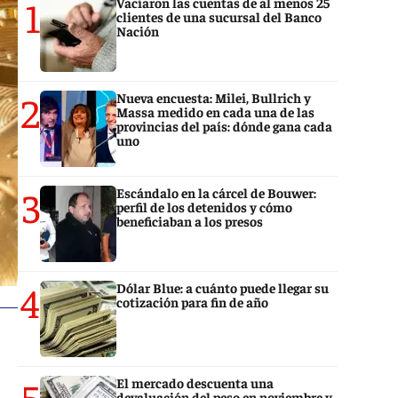
1
Vaciaron las cuentas de al menos 25
clientes de una sucursal del Banco
Nación
2
Nueva encuesta: Milei, Bullrich y
Massa medido en cada una de las
provincias del país: dónde gana cada
uno
3
Escándalo en la cárcel de Bouwer:
perfil de los detenidos y cómo
beneficiaban a los presos
4
Dólar Blue: a cuánto puede llegar su
cotización para fin de año
5
El mercado descuenta una
devaluación del peso en noviembre y