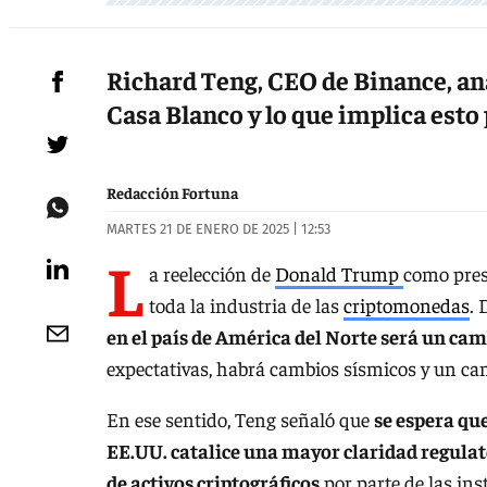
Richard Teng, CEO de Binance, ana
Casa Blanco y lo que implica esto p
Redacción Fortuna
MARTES 21 DE ENERO DE 2025 | 12:53
L
a reelección de
Donald Trump
como pres
toda la industria de las
criptomonedas
. 
en el país de América del Norte será un cam
expectativas, habrá cambios sísmicos y un cam
En ese sentido, Teng señaló que
se espera qu
EE.UU. catalice una mayor claridad regula
de activos criptográficos
por parte de las ins