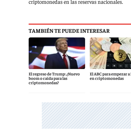
criptomonedas en las reservas nacionales.
TAMBIÉN TE PUEDE INTERESAR
El regreso de Trump: ¿Nuevo
El ABC para empezar a 
boom o caída para las
en criptomonedas
criptomonedas?