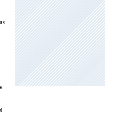
as
e
el