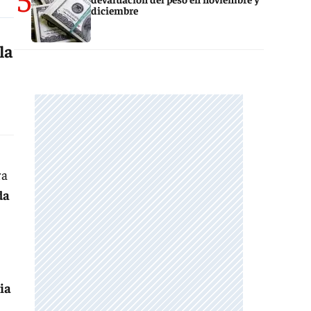
diciembre
la
ra
da
ia