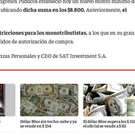
 Ingresos Públicos estableció hoy un nuevo monto mínimo d
”, ubicando
dicha suma en los $8.800.
Anteriormente,
el
tricciones para los monotributistas,
a los que en su gran
idos de autorización de compra.
nanzas Personales y CEO de SAT Investment S.A.
e
Dólar Blue sin techo: sube y ya
El dólar Blue supera los $ 15
se vende en $ 154
el oficial se vende a $ 82