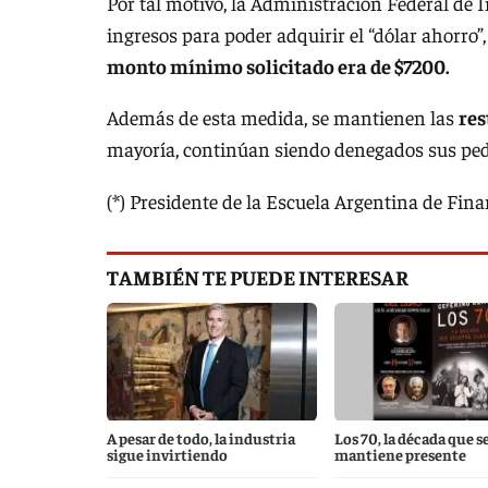
Por tal motivo, la Administración Federal de
ingresos para poder adquirir el “dólar ahorro
monto mínimo solicitado era de $7200.
Además de esta medida, se mantienen las
res
mayoría, continúan siendo denegados sus ped
(*) Presidente de la Escuela Argentina de Fi
TAMBIÉN TE PUEDE INTERESAR
A pesar de todo, la industria
Los 70, la década que s
sigue invirtiendo
mantiene presente