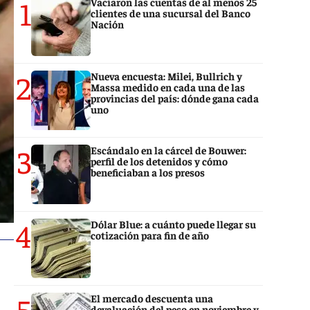
1
Vaciaron las cuentas de al menos 25
clientes de una sucursal del Banco
Nación
2
Nueva encuesta: Milei, Bullrich y
Massa medido en cada una de las
provincias del país: dónde gana cada
uno
3
Escándalo en la cárcel de Bouwer:
perfil de los detenidos y cómo
beneficiaban a los presos
4
Dólar Blue: a cuánto puede llegar su
cotización para fin de año
5
El mercado descuenta una
devaluación del peso en noviembre y