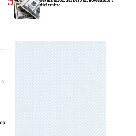
diciembre
ra
es.