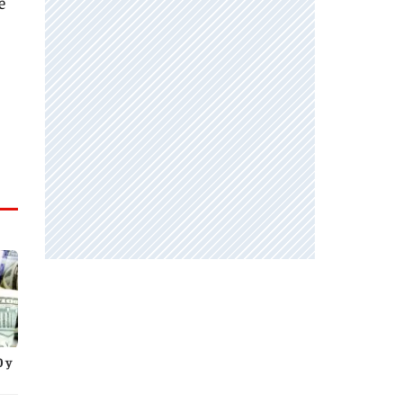
e
0 y