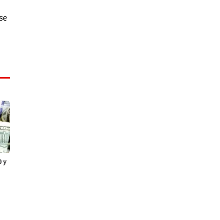
se
0 y