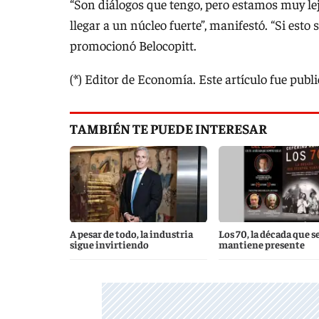
“Son diálogos que tengo, pero estamos muy le
llegar a un núcleo fuerte”, manifestó. “Si esto s
promocionó Belocopitt.
(*) Editor de Economía. Este artículo fue publ
TAMBIÉN TE PUEDE INTERESAR
A pesar de todo, la industria
Los 70, la década que s
sigue invirtiendo
mantiene presente