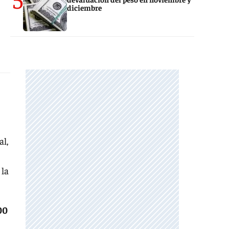
diciembre
al,
 la
00