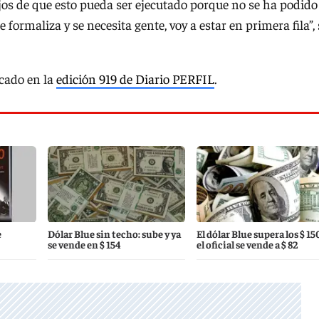
jos de que esto pueda ser ejecutado porque no se ha podido
e formaliza y se necesita gente, voy a estar en primera fila”, 
icado en la
edición 919 de Diario PERFIL
.
e
Dólar Blue sin techo: sube y ya
El dólar Blue supera los $ 15
se vende en $ 154
el oficial se vende a $ 82