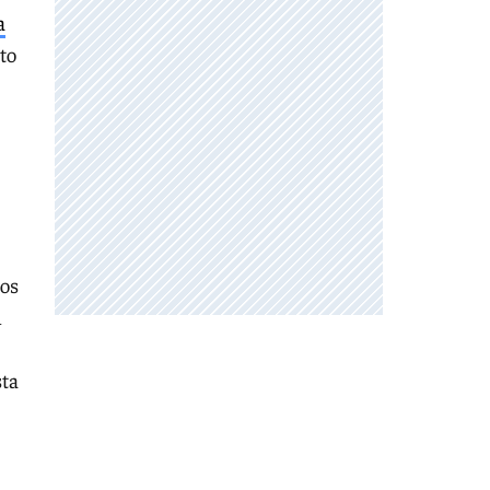
a
to
dos
n
sta