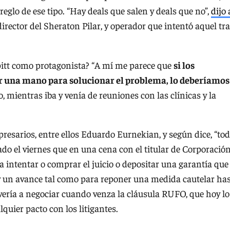
eglo de ese tipo. “Hay deals que salen y deals que no”,
dijo 
ector del Sheraton Pilar, y operador que intentó aquel tra
pitt como protagonista? “A mí me parece que
si los
r una mano para solucionar el problema, lo deberíamos
io, mientras iba y venía de reuniones con las clínicas y la
resarios, entre ellos Eduardo Eurnekian, y según dice, “to
lado el viernes que en una cena con el titular de Corporació
 intentar o comprar el juicio o depositar una garantía que
y un avance tal como para reponer una medida cautelar ha
olvería a negociar cuando venza la cláusula RUFO, que hoy lo
lquier pacto con los litigantes.