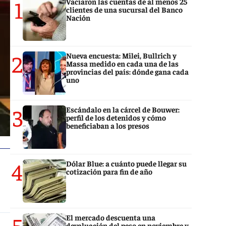
1
Vaciaron las cuentas de al menos 25
clientes de una sucursal del Banco
Nación
2
Nueva encuesta: Milei, Bullrich y
Massa medido en cada una de las
provincias del país: dónde gana cada
uno
3
Escándalo en la cárcel de Bouwer:
perfil de los detenidos y cómo
beneficiaban a los presos
4
Dólar Blue: a cuánto puede llegar su
cotización para fin de año
5
El mercado descuenta una
devaluación del peso en noviembre y