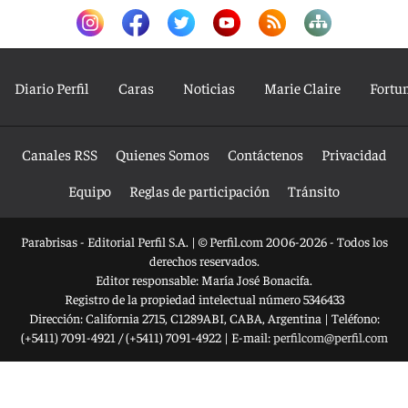
Diario Perfil
Caras
Noticias
Marie Claire
Fortu
Canales RSS
Quienes Somos
Contáctenos
Privacidad
Equipo
Reglas de participación
Tránsito
Parabrisas - Editorial Perfil S.A.
| © Perfil.com 2006-2026 - Todos los
derechos reservados.
Editor responsable: María José Bonacifa.
Registro de la propiedad intelectual número 5346433
Dirección:
California 2715
,
C1289ABI
,
CABA, Argentina
| Teléfono:
(+5411) 7091-4921
/
(+5411) 7091-4922
| E-mail:
perfilcom@perfil.com