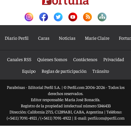
Diario Perfil
Caras
Noticias
Marie Claire
Fortu
Canales RSS
Quienes Somos
Contáctenos
Privacidad
Equipo
Reglas de participación
Tránsito
Parabrisas - Editorial Perfil S.A.
| © Perfil.com 2006-2026 - Todos los
derechos reservados.
Editor responsable: María José Bonacifa.
Registro de la propiedad intelectual número 5346433
Dirección:
California 2715
,
C1289ABI
,
CABA, Argentina
| Teléfono:
(+5411) 7091-4921
/
(+5411) 7091-4922
| E-mail:
perfilcom@perfil.com