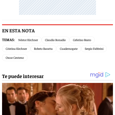
EN ESTA NOTA
TEMAS:
Néstor Kirchner
Claudio Bonadío
Ceferino Reato
Cristina Kirchner
Robeto Baratta
Cuadernogate
Sergio Fabbrini
Oscar Centeno