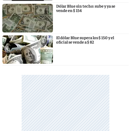
Dólar Blue sin techo: sube y ya se
vende en $ 154
El dólar Blue supera los $ 150 y el
oficial se vende a $ 82