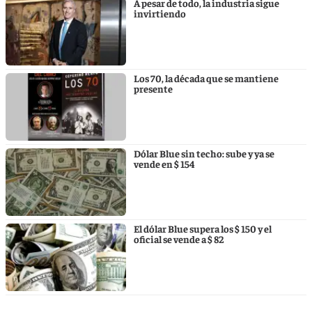
A pesar de todo, la industria sigue
invirtiendo
Los 70, la década que se mantiene
presente
Dólar Blue sin techo: sube y ya se
vende en $ 154
El dólar Blue supera los $ 150 y el
oficial se vende a $ 82