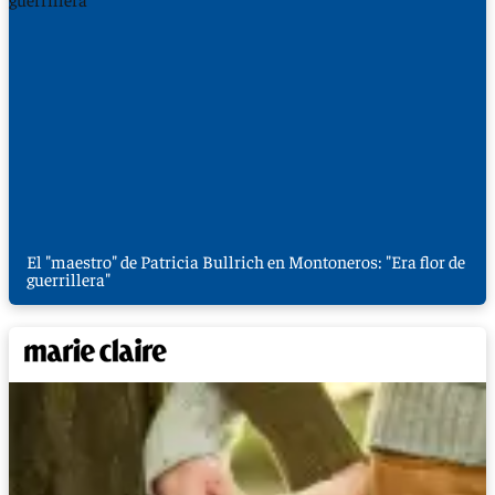
El "maestro" de Patricia Bullrich en Montoneros: "Era flor de
guerrillera"