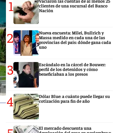
1
Vaciaron las cuentas de al menos 25
clientes de una sucursal del Banco
Nación
2
Nueva encuesta: Milei, Bullrich y
Massa medido en cada una de las
provincias del país: dónde gana cada
uno
3
Escándalo en la cárcel de Bouwer:
perfil de los detenidos y cómo
beneficiaban a los presos
4
Dólar Blue: a cuánto puede llegar su
cotización para fin de año
5
El mercado descuenta una
devaluación del peso en noviembre y