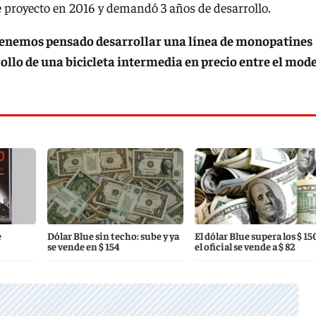
 proyecto en 2016 y demandó 3 años de desarrollo.
tenemos pensado desarrollar una línea de monopatines
ollo de una bicicleta intermedia en precio entre el mod
e
Dólar Blue sin techo: sube y ya
El dólar Blue supera los $ 15
se vende en $ 154
el oficial se vende a $ 82