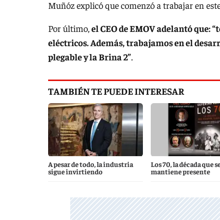
Muñóz explicó que comenzó a trabajar en este
Por último,
el CEO de EMOV adelantó que: “
eléctricos. Además, trabajamos en el desarr
plegable y la Brina 2”
.
TAMBIÉN TE PUEDE INTERESAR
A pesar de todo, la industria
Los 70, la década que s
sigue invirtiendo
mantiene presente