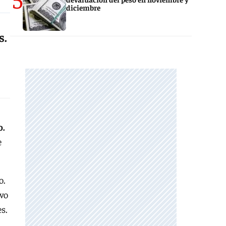
diciembre
s.
o.
e
o.
ivo
s.