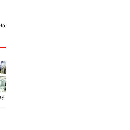
elo
0 y