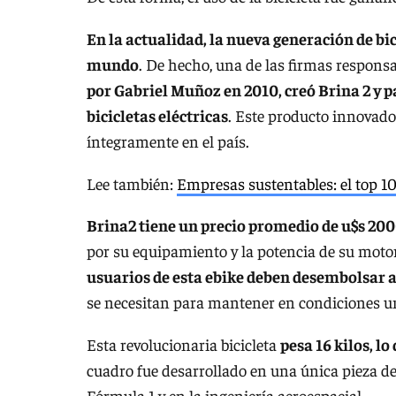
En la actualidad, la nueva generación de bic
mundo
. De hecho, una de las firmas responsa
por Gabriel Muñoz en 2010, creó Brina 2 y p
bicicletas eléctricas
. Este producto innovado
íntegramente en el país.
Lee también:
Empresas sustentables: el top 
Brina2 tiene un precio promedio de u$s 20
por su equipamiento y la potencia de su moto
usuarios de esta ebike deben desembolsar 
se necesitan para mantener en condiciones un v
Esta revolucionaria bicicleta
pesa 16 kilos, l
cuadro fue desarrollado en una única pieza de 
Fórmula 1 y en la ingeniería aeroespacial.