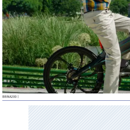
BRINA200
|