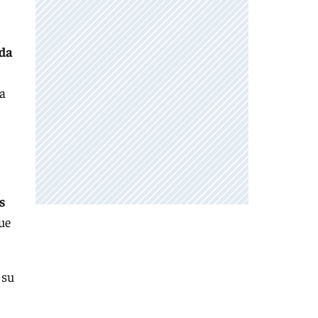
da
da
s
ue
 su