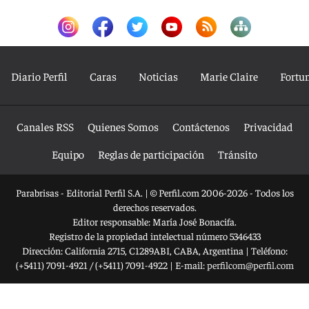
Diario Perfil
Caras
Noticias
Marie Claire
Fortu
Canales RSS
Quienes Somos
Contáctenos
Privacidad
Equipo
Reglas de participación
Tránsito
Parabrisas - Editorial Perfil S.A.
| © Perfil.com 2006-2026 - Todos los
derechos reservados.
Editor responsable: María José Bonacifa.
Registro de la propiedad intelectual número 5346433
Dirección:
California 2715
,
C1289ABI
,
CABA, Argentina
| Teléfono:
(+5411) 7091-4921
/
(+5411) 7091-4922
| E-mail:
perfilcom@perfil.com