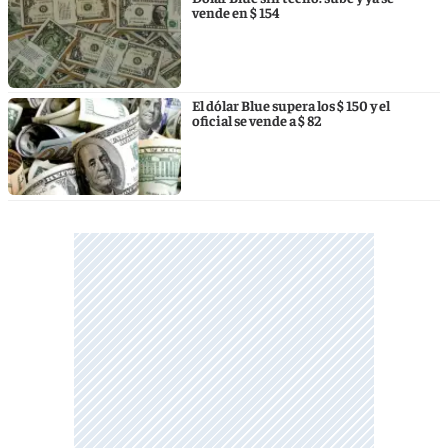
vende en $ 154
El dólar Blue supera los $ 150 y el
oficial se vende a $ 82