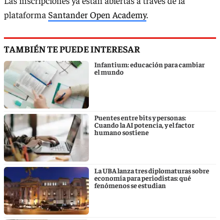
Las inscripciones ya están abiertas a través de la
plataforma
Santander Open Academy
.
TAMBIÉN TE PUEDE INTERESAR
Infantium: educación para cambiar
el mundo
Puentes entre bits y personas:
Cuando la AI potencia, y el factor
humano sostiene
La UBA lanza tres diplomaturas sobre
economía para periodistas: qué
fenómenos se estudian