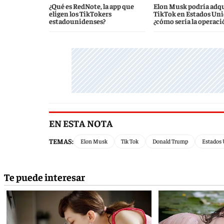
¿Qué es RedNote, la app que
Elon Musk podría adqu
eligen los TikTokers
TikTok en Estados Uni
estadounidenses?
¿cómo sería la operaci
EN ESTA NOTA
TEMAS:
Elon Musk
Tik Tok
Donald Trump
Estados 