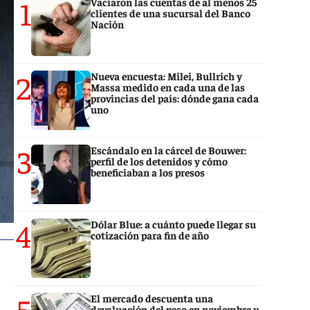
1
Vaciaron las cuentas de al menos 25
clientes de una sucursal del Banco
Nación
2
Nueva encuesta: Milei, Bullrich y
Massa medido en cada una de las
provincias del país: dónde gana cada
uno
3
Escándalo en la cárcel de Bouwer:
perfil de los detenidos y cómo
beneficiaban a los presos
4
Dólar Blue: a cuánto puede llegar su
cotización para fin de año
5
El mercado descuenta una
devaluación del peso en noviembre y