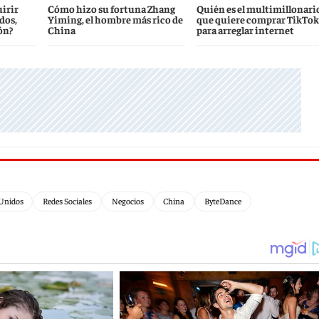
irir
Cómo hizo su fortuna Zhang
Quién es el multimillonari
dos,
Yiming, el hombre más rico de
que quiere comprar TikTok
ón?
China
para arreglar internet
Unidos
Redes Sociales
Negocios
China
ByteDance