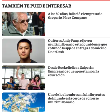
TAMBIÉN TE PUEDE INTERESAR
A los 89 años, falleció el empresario
Gregorio Pérez Companc
Quién es Andy Fang, el joven
multimillonario estadounidense que
cofundó la app de entrega a domicilio
DoorDash
Desde Rockeffeller a Galperin:
Empresarios que apuestan por la
educación
Uno de los hombres más influyentes
del mundo está cerca de volverse
multimillonario