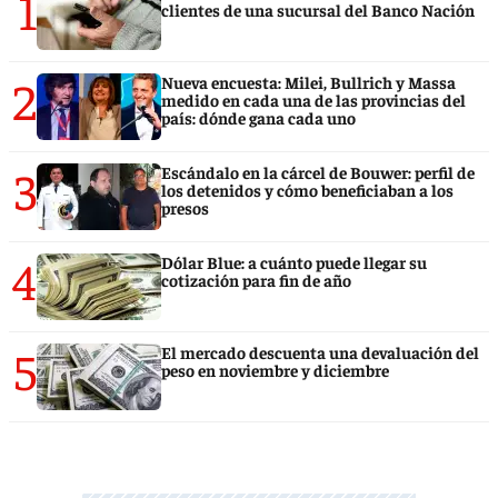
1
clientes de una sucursal del Banco Nación
2
Nueva encuesta: Milei, Bullrich y Massa
medido en cada una de las provincias del
país: dónde gana cada uno
3
Escándalo en la cárcel de Bouwer: perfil de
los detenidos y cómo beneficiaban a los
presos
4
Dólar Blue: a cuánto puede llegar su
cotización para fin de año
5
El mercado descuenta una devaluación del
peso en noviembre y diciembre