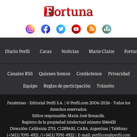
Diario Perfil
Caras
Noticias
Marie Claire
Fortu
Canales RSS
Quienes Somos
Contáctenos
Privacidad
Equipo
Reglas de participación
Tránsito
Parabrisas - Editorial Perfil S.A.
| © Perfil.com 2006-2026 - Todos los
derechos reservados.
Editor responsable: María José Bonacifa.
Registro de la propiedad intelectual número 5346433
Dirección:
California 2715
,
C1289ABI
,
CABA, Argentina
| Teléfono:
(+5411) 7091-4921
/
(+5411) 7091-4922
| E-mail:
perfilcom@perfil.com