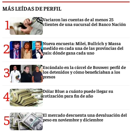
MÁS LEÍDAS DE PERFIL
1
Vaciaron las cuentas de al menos 25
clientes de una sucursal del Banco Nación
2
Nueva encuesta: Milei, Bullrich y Massa
medido en cada una de las provincias del
país: dónde gana cada uno
3
Escándalo en la cárcel de Bouwer: perfil de
los detenidos y cómo beneficiaban a los
presos
4
Dólar Blue: a cuánto puede llegar su
cotización para fin de año
5
El mercado descuenta una devaluación del
peso en noviembre y diciembre