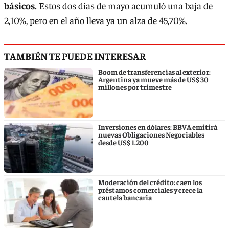
básicos.
Estos dos días de mayo acumuló una baja de
2,10%, pero en el año lleva ya un alza de 45,70%.
TAMBIÉN TE PUEDE INTERESAR
Boom de transferencias al exterior:
Argentina ya mueve más de US$ 30
millones por trimestre
Inversiones en dólares: BBVA emitirá
nuevas Obligaciones Negociables
desde US$ 1.200
Moderación del crédito: caen los
préstamos comerciales y crece la
cautela bancaria