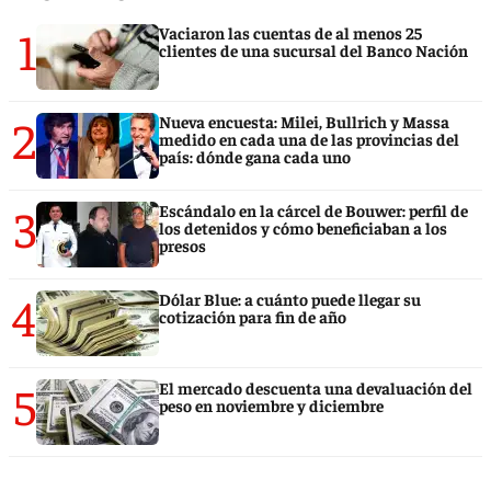
1
Vaciaron las cuentas de al menos 25
clientes de una sucursal del Banco Nación
2
Nueva encuesta: Milei, Bullrich y Massa
medido en cada una de las provincias del
país: dónde gana cada uno
3
Escándalo en la cárcel de Bouwer: perfil de
los detenidos y cómo beneficiaban a los
presos
4
Dólar Blue: a cuánto puede llegar su
cotización para fin de año
5
El mercado descuenta una devaluación del
peso en noviembre y diciembre