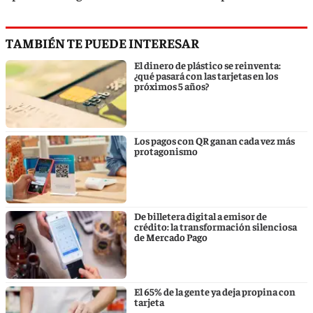
TAMBIÉN TE PUEDE INTERESAR
El dinero de plástico se reinventa:
¿qué pasará con las tarjetas en los
próximos 5 años?
Los pagos con QR ganan cada vez más
protagonismo
De billetera digital a emisor de
crédito: la transformación silenciosa
de Mercado Pago
El 65% de la gente ya deja propina con
tarjeta