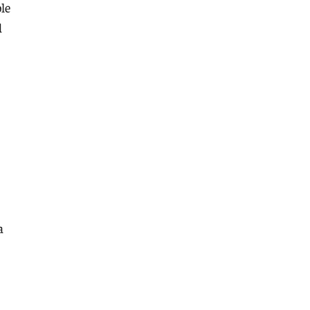
le
l
a