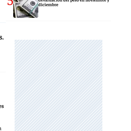
diciembre
s.
es
a