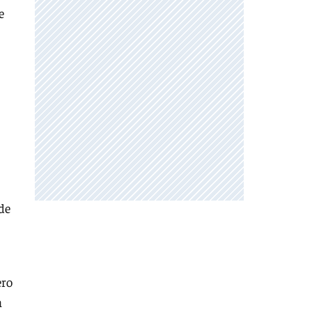
e
de
ero
a