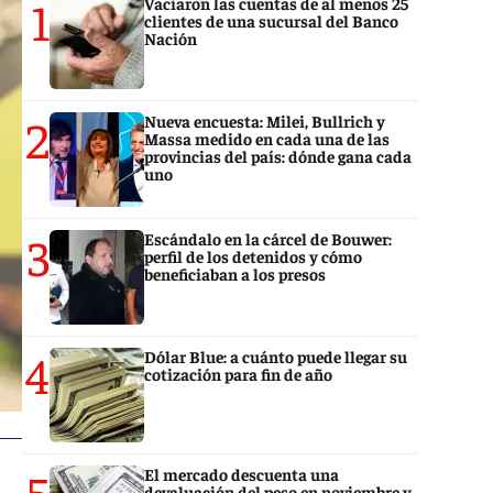
1
Vaciaron las cuentas de al menos 25
clientes de una sucursal del Banco
Nación
2
Nueva encuesta: Milei, Bullrich y
Massa medido en cada una de las
provincias del país: dónde gana cada
uno
3
Escándalo en la cárcel de Bouwer:
perfil de los detenidos y cómo
beneficiaban a los presos
4
Dólar Blue: a cuánto puede llegar su
cotización para fin de año
5
El mercado descuenta una
devaluación del peso en noviembre y