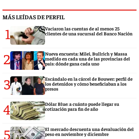
MÁS LEÍDAS DE PERFIL
1
Vaciaron las cuentas de al menos 25
clientes de una sucursal del Banco Nación
2
Nueva encuesta: Milei, Bullrich y Massa
medido en cada una de las provincias del
país: dónde gana cada uno
3
Escándalo en la cárcel de Bouwer: perfil de
los detenidos y cómo beneficiaban a los
presos
4
Dólar Blue: a cuánto puede llegar su
cotización para fin de año
5
El mercado descuenta una devaluación del
peso en noviembre y diciembre