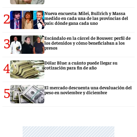
2
Nueva encuesta: Milei, Bullrich y Massa
medido en cada una de las provincias del
país: dónde gana cada uno
3
Escándalo en la cárcel de Bouwer: perfil de
los detenidos y cómo beneficiaban a los
presos
4
Dólar Blue: a cuánto puede llegar su
cotización para fin de año
5
El mercado descuenta una devaluación del
peso en noviembre y diciembre