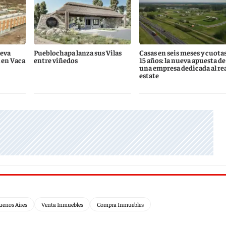
eva
Pueblochapa lanza sus Vilas
Casas en seis meses y cuotas
 en Vaca
entre viñedos
15 años: la nueva apuesta de
una empresa dedicada al re
estate
uenos Aires
Venta Inmuebles
Compra Inmuebles