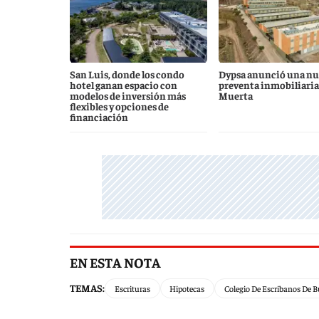
San Luis, donde los condo
Dypsa anunció una nu
hotel ganan espacio con
preventa inmobiliaria
modelos de inversión más
Muerta
flexibles y opciones de
financiación
EN ESTA NOTA
TEMAS:
Escrituras
Hipotecas
Colegio De Escribanos De B