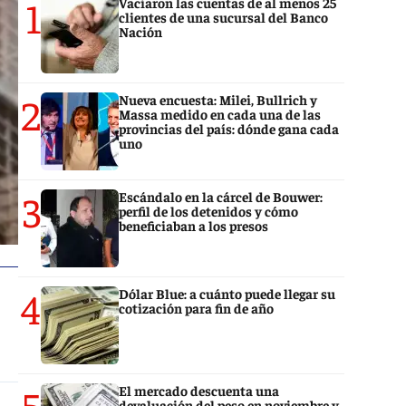
1
Vaciaron las cuentas de al menos 25
clientes de una sucursal del Banco
Nación
2
Nueva encuesta: Milei, Bullrich y
Massa medido en cada una de las
provincias del país: dónde gana cada
uno
3
Escándalo en la cárcel de Bouwer:
perfil de los detenidos y cómo
beneficiaban a los presos
4
Dólar Blue: a cuánto puede llegar su
cotización para fin de año
5
El mercado descuenta una
devaluación del peso en noviembre y