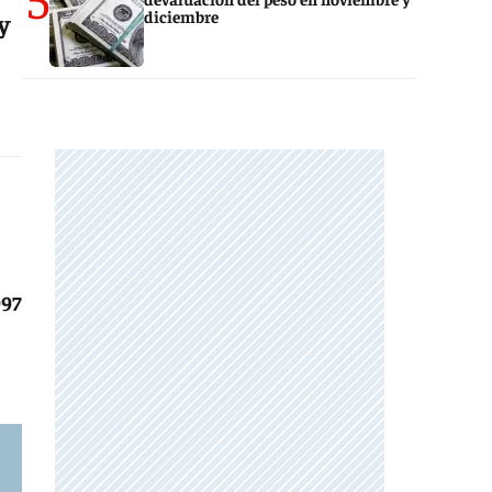
diciembre
y
997