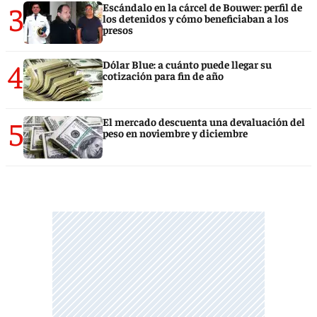
3
Escándalo en la cárcel de Bouwer: perfil de
los detenidos y cómo beneficiaban a los
presos
4
Dólar Blue: a cuánto puede llegar su
cotización para fin de año
5
El mercado descuenta una devaluación del
peso en noviembre y diciembre