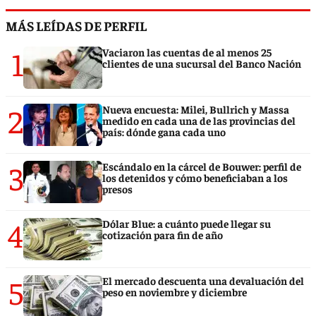
MÁS LEÍDAS DE PERFIL
1
Vaciaron las cuentas de al menos 25
clientes de una sucursal del Banco Nación
2
Nueva encuesta: Milei, Bullrich y Massa
medido en cada una de las provincias del
país: dónde gana cada uno
3
Escándalo en la cárcel de Bouwer: perfil de
los detenidos y cómo beneficiaban a los
presos
4
Dólar Blue: a cuánto puede llegar su
cotización para fin de año
5
El mercado descuenta una devaluación del
peso en noviembre y diciembre