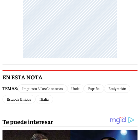
EN ESTA NOTA
TEMAS:
Impuesto A Las Ganancias
Uade
España
Emigración
Estaods Unidos
IItalia