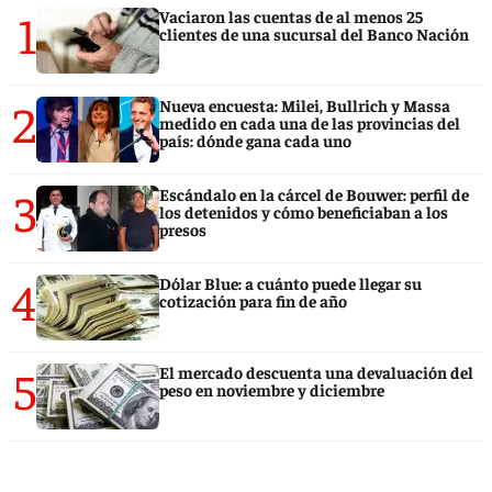
1
Vaciaron las cuentas de al menos 25
clientes de una sucursal del Banco Nación
2
Nueva encuesta: Milei, Bullrich y Massa
medido en cada una de las provincias del
país: dónde gana cada uno
3
Escándalo en la cárcel de Bouwer: perfil de
los detenidos y cómo beneficiaban a los
presos
4
Dólar Blue: a cuánto puede llegar su
cotización para fin de año
5
El mercado descuenta una devaluación del
peso en noviembre y diciembre