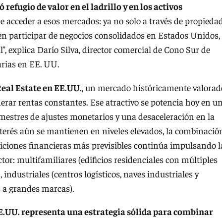
refugio de valor en el ladrillo y en los activos
e acceder a esos mercados: ya no solo a través de propieda
ten participar de negocios consolidados en Estados Unidos,
, explica Darío Silva, director comercial de Cono Sur de
arias en EE. UU.
Real Estate en EE.UU
., un mercado históricamente valorad
nerar rentas constantes. Ese atractivo se potencia hoy en u
imestres de ajustes monetarios y una desaceleración en la
nterés aún se mantienen en niveles elevados, la combinació
iciones financieras más previsibles continúa impulsando l
or: multifamiliares (edificios residenciales con múltiples
industriales (centros logísticos, naves industriales y
s a grandes marcas).
EE.UU. representa una estrategia sólida para combinar