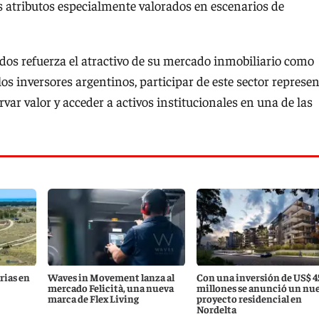
 atributos especialmente valorados en escenarios de
os refuerza el atractivo de su mercado inmobiliario como
los inversores argentinos, participar de este sector represe
ervar valor y acceder a activos institucionales en una de las
rias en
Waves in Movement lanza al
Con una inversión de US$ 4
mercado Felicità, una nueva
millones se anunció un nu
marca de Flex Living
proyecto residencial en
Nordelta