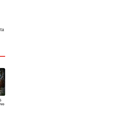
nta
5
evo