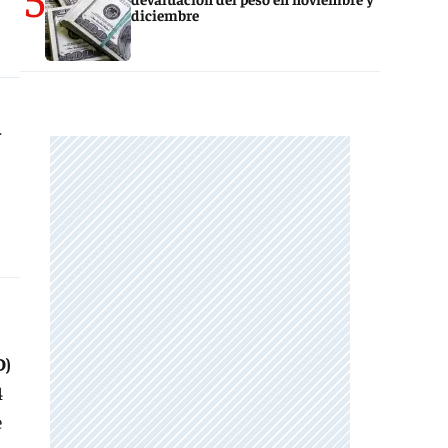
diciembre
a
D)
4
e