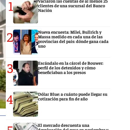
1
Vaciaron las cuentas de al menos 25
clientes de una sucursal del Banco
Nación
2
Nueva encuesta: Milei, Bullrich y
Massa medido en cada una de las
provincias del país: dónde gana cada
uno
3
Escándalo en la cárcel de Bouwer:
perfil de los detenidos y cómo
beneficiaban a los presos
4
Dólar Blue: a cuánto puede llegar su
cotización para fin de año
5
El mercado descuenta una
devaluación del peso en noviembre y