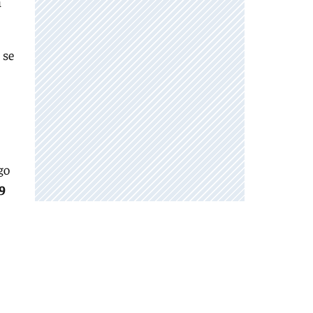
a
 se
go
29