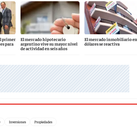
l primer
El mercado hipotecario
El mercado inmobiliario e
es para
argentino vive su mayor nivel
dólares se reactiva
de actividad en seis años
e
Inversiones
Propiedades