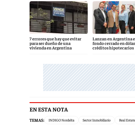
7 errores que hay que evitar
Lanzan en Argentina e
para ser dueño de una
fondo cerrado en dólar
vivienda en Argentina
créditos hipotecarios
EN ESTA NOTA
TEMAS:
INDIGO Nordelta
Sector Inmobiliario
Real Estat