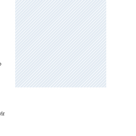
o
vir