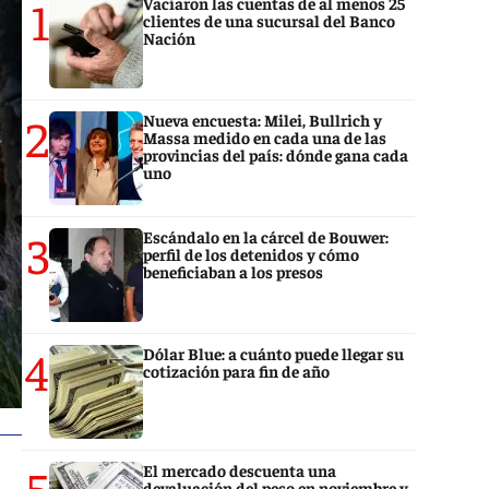
1
Vaciaron las cuentas de al menos 25
clientes de una sucursal del Banco
Nación
2
Nueva encuesta: Milei, Bullrich y
Massa medido en cada una de las
provincias del país: dónde gana cada
uno
3
Escándalo en la cárcel de Bouwer:
perfil de los detenidos y cómo
beneficiaban a los presos
4
Dólar Blue: a cuánto puede llegar su
cotización para fin de año
5
El mercado descuenta una
devaluación del peso en noviembre y