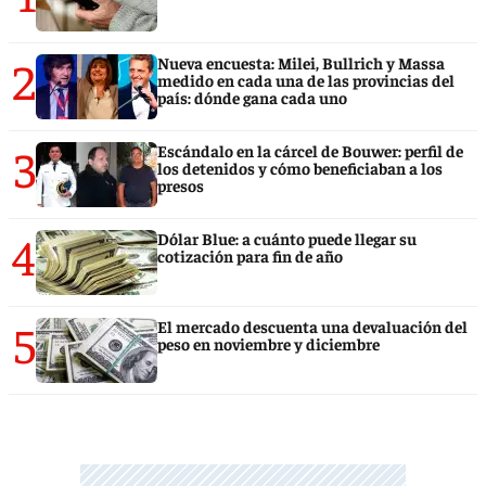
2
Nueva encuesta: Milei, Bullrich y Massa
medido en cada una de las provincias del
país: dónde gana cada uno
3
Escándalo en la cárcel de Bouwer: perfil de
los detenidos y cómo beneficiaban a los
presos
4
Dólar Blue: a cuánto puede llegar su
cotización para fin de año
5
El mercado descuenta una devaluación del
peso en noviembre y diciembre