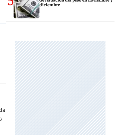
diciembre
ada
s