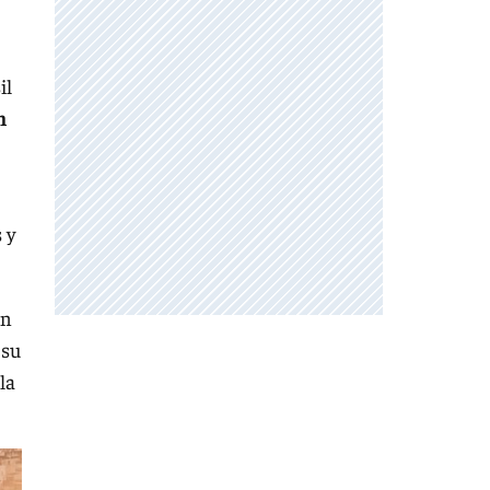
il
n
 y
on
 su
la