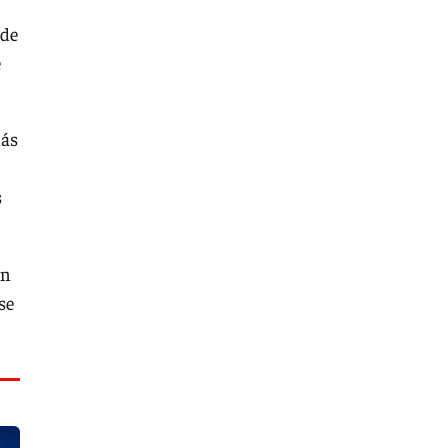
 de
e
más
s
ón
se