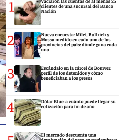
1
Vaciaron las cuentas de al menos 25
clientes de una sucursal del Banco
Nación
2
Nueva encuesta: Milei, Bullrich y
Massa medido en cada una de las
provincias del país: dónde gana cada
uno
3
Escándalo en la cárcel de Bouwer:
perfil de los detenidos y cómo
beneficiaban a los presos
4
Dólar Blue: a cuánto puede llegar su
cotización para fin de año
5
El mercado descuenta una
devaluación del peso en noviembre y