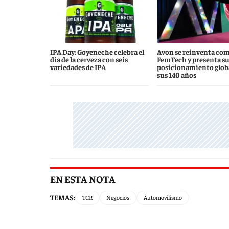
IPA Day: Goyeneche celebra el
Avon se reinventa co
día de la cerveza con seis
FemTech y presenta s
variedades de IPA
posicionamiento globa
sus 140 años
EN ESTA NOTA
TEMAS:
TCR
Negocios
Automovilismo