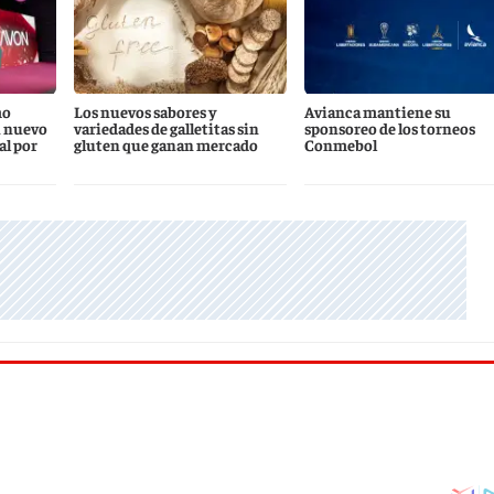
mo
Los nuevos sabores y
Avianca mantiene su
u nuevo
variedades de galletitas sin
sponsoreo de los torneos
l por
gluten que ganan mercado
Conmebol