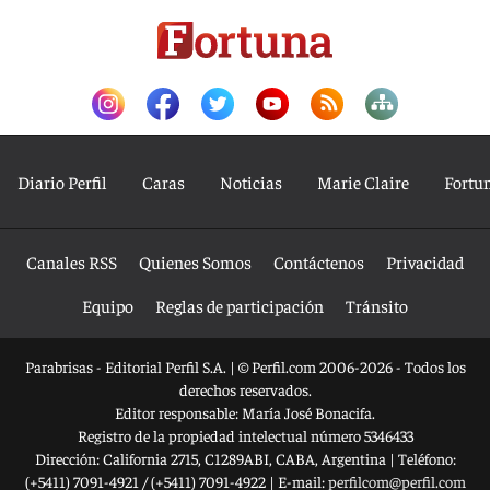
Diario Perfil
Caras
Noticias
Marie Claire
Fortu
Canales RSS
Quienes Somos
Contáctenos
Privacidad
Equipo
Reglas de participación
Tránsito
Parabrisas - Editorial Perfil S.A.
| © Perfil.com 2006-2026 - Todos los
derechos reservados.
Editor responsable: María José Bonacifa.
Registro de la propiedad intelectual número 5346433
Dirección:
California 2715
,
C1289ABI
,
CABA, Argentina
| Teléfono:
(+5411) 7091-4921
/
(+5411) 7091-4922
| E-mail:
perfilcom@perfil.com