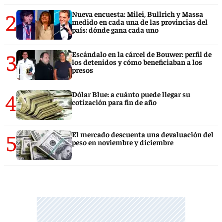
2
Nueva encuesta: Milei, Bullrich y Massa
medido en cada una de las provincias del
país: dónde gana cada uno
3
Escándalo en la cárcel de Bouwer: perfil de
los detenidos y cómo beneficiaban a los
presos
4
Dólar Blue: a cuánto puede llegar su
cotización para fin de año
5
El mercado descuenta una devaluación del
peso en noviembre y diciembre