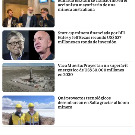
Eduardo Elsztain se transformó en el
accionista mayoritario de una
minera australiana
Start-up minera financiada por Bill
Gates y Jeff Bezos recaudó US$ 537
millones en ronda de inversión
Vaca Muerta: Proyectan un superávit
energético de US$ 30.000 millones
en 2030
Qué proyectos tecnológicos
desembarcan en Salta gracias al boom
minero