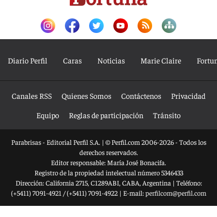
Diario Perfil
Caras
Noticias
Marie Claire
Fortu
Canales RSS
Quienes Somos
Contáctenos
Privacidad
Equipo
Reglas de participación
Tránsito
Parabrisas - Editorial Perfil S.A.
| © Perfil.com 2006-2026 - Todos los
derechos reservados.
Editor responsable: María José Bonacifa.
Registro de la propiedad intelectual número 5346433
Dirección:
California 2715
,
C1289ABI
,
CABA, Argentina
| Teléfono:
(+5411) 7091-4921
/
(+5411) 7091-4922
| E-mail:
perfilcom@perfil.com