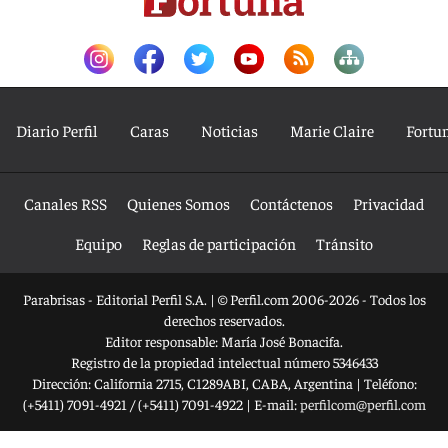
Diario Perfil
Caras
Noticias
Marie Claire
Fortu
Canales RSS
Quienes Somos
Contáctenos
Privacidad
Equipo
Reglas de participación
Tránsito
Parabrisas - Editorial Perfil S.A.
| © Perfil.com 2006-2026 - Todos los
derechos reservados.
Editor responsable: María José Bonacifa.
Registro de la propiedad intelectual número 5346433
Dirección:
California 2715
,
C1289ABI
,
CABA, Argentina
| Teléfono:
(+5411) 7091-4921
/
(+5411) 7091-4922
| E-mail:
perfilcom@perfil.com