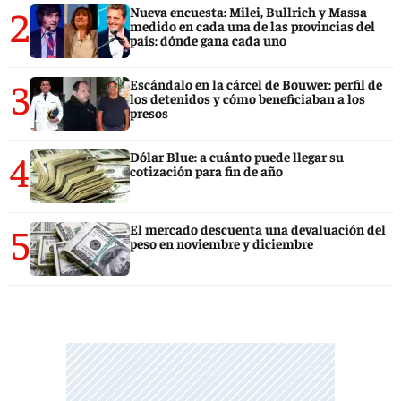
2
Nueva encuesta: Milei, Bullrich y Massa
medido en cada una de las provincias del
país: dónde gana cada uno
3
Escándalo en la cárcel de Bouwer: perfil de
los detenidos y cómo beneficiaban a los
presos
4
Dólar Blue: a cuánto puede llegar su
cotización para fin de año
5
El mercado descuenta una devaluación del
peso en noviembre y diciembre