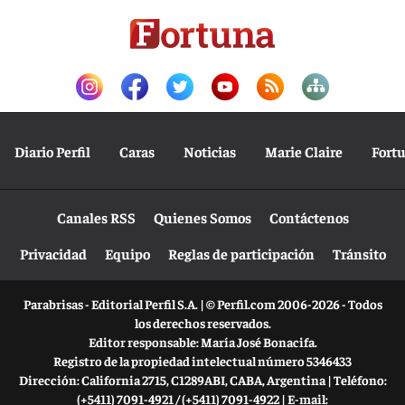
Diario Perfil
Caras
Noticias
Marie Claire
Fort
Canales RSS
Quienes Somos
Contáctenos
Privacidad
Equipo
Reglas de participación
Tránsito
Parabrisas - Editorial Perfil S.A.
| © Perfil.com 2006-2026 - Todos
los derechos reservados.
Editor responsable: María José Bonacifa.
Registro de la propiedad intelectual número 5346433
Dirección:
California 2715
,
C1289ABI
,
CABA, Argentina
| Teléfono:
(+5411) 7091-4921
/
(+5411) 7091-4922
| E-mail: