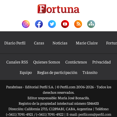
Diario Perfil
Caras
Noticias
Marie Claire
Fortu
Canales RSS
Quienes Somos
Contáctenos
Privacidad
Equipo
Reglas de participación
Tránsito
Parabrisas - Editorial Perfil S.A.
| © Perfil.com 2006-2026 - Todos los
derechos reservados.
Editor responsable: María José Bonacifa.
Registro de la propiedad intelectual número 5346433
Dirección:
California 2715
,
C1289ABI
,
CABA, Argentina
| Teléfono:
(+5411) 7091-4921
/
(+5411) 7091-4922
| E-mail:
perfilcom@perfil.com