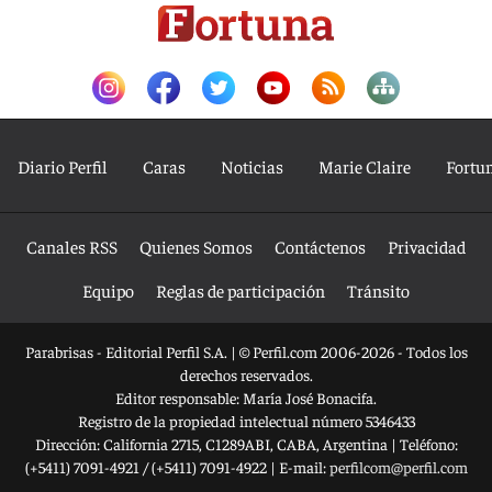
Diario Perfil
Caras
Noticias
Marie Claire
Fortu
Canales RSS
Quienes Somos
Contáctenos
Privacidad
Equipo
Reglas de participación
Tránsito
Parabrisas - Editorial Perfil S.A.
| © Perfil.com 2006-2026 - Todos los
derechos reservados.
Editor responsable: María José Bonacifa.
Registro de la propiedad intelectual número 5346433
Dirección:
California 2715
,
C1289ABI
,
CABA, Argentina
| Teléfono:
(+5411) 7091-4921
/
(+5411) 7091-4922
| E-mail:
perfilcom@perfil.com