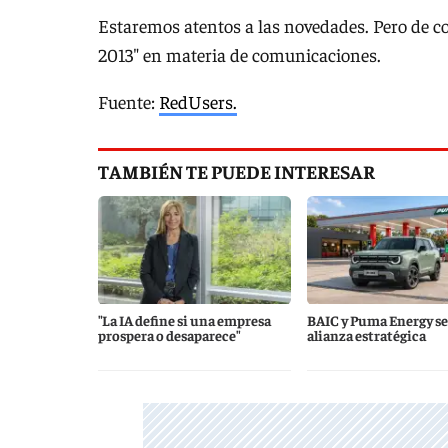
Estaremos atentos a las novedades. Pero de c
2013″ en materia de comunicaciones.
Fuente:
RedUsers.
TAMBIÉN TE PUEDE INTERESAR
"La IA define si una empresa
BAIC y Puma Energy se
prospera o desaparece"
alianza estratégica