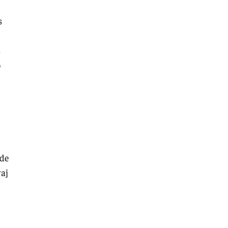
s
s
o
 de
raj