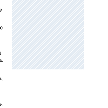
p
00
l
a
.
te
-,