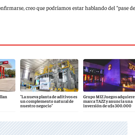
onfirmarse, creo que podríamos estar hablando del “pase de
llan
"La nueva planta de aditivos es
Grupo MIZ Juegos adquiere 
un complemento natural de
marca TAZZ y anuncia una
nuestro negocio"
inversión de u$s 300.000