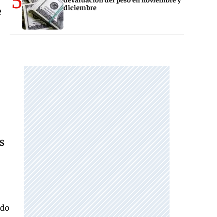
diciembre
é
MS
ado