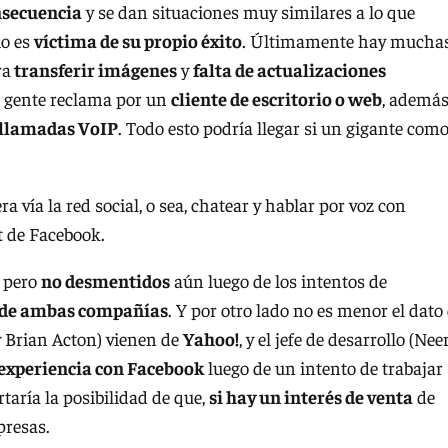
nsecuencia
y se dan situaciones muy similares a lo que
cio es
víctima de su propio éxito
. Últimamente hay mucha
ra
transferir imágenes
y
falta de actualizaciones
la gente reclama por un
cliente de escritorio o web
, ademá
 llamadas VoIP
. Todo esto podría llegar si un gigante com
a vía la red social, o sea, chatear y hablar por voz con
t de Facebook.
, pero
no desmentidos
aún luego de los intentos de
s de ambas compañías
. Y por otro lado no es menor el dato
 Brian Acton) vienen de
Yahoo!
, y el jefe de desarrollo (Nee
experiencia con Facebook
luego de un intento de trabajar
taría la posibilidad de que,
si hay un interés de venta
de
presas.