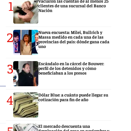
1
Vaciaron las cuentas de al menos 25
clientes de una sucursal del Banco
Nación
2
Nueva encuesta: Milei, Bullrich y
Massa medido en cada una de las
provincias del país: dónde gana cada
uno
3
Escándalo en la cárcel de Bouwer:
perfil de los detenidos y cómo
beneficiaban a los presos
4
Dólar Blue: a cuánto puede llegar su
cotización para fin de año
5
El mercado descuenta una
devaluación del peso en noviembre y