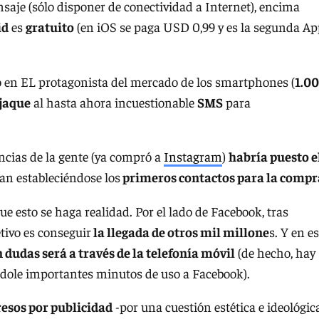
nsaje (sólo disponer de conectividad a Internet), encima
id
es
gratuito
(en iOS se paga USD 0,99 y es la segunda Ap
o en EL protagonista del mercado de los smartphones (
1.0
jaque
al hasta ahora incuestionable
SMS
para
encias de la gente (ya compró a
Instagram
)
habría puesto e
ían estableciéndose los
primeros contactos para la compr
e esto se haga realidad. Por el lado de Facebook, tras
jetivo es conseguir
la llegada de otros mil millone
s. Y en es
 dudas será a través de la telefonía móvil
(de hecho, hay
dole importantes minutos de uso a Facebook).
resos por publicidad
-por una cuestión estética e ideológica