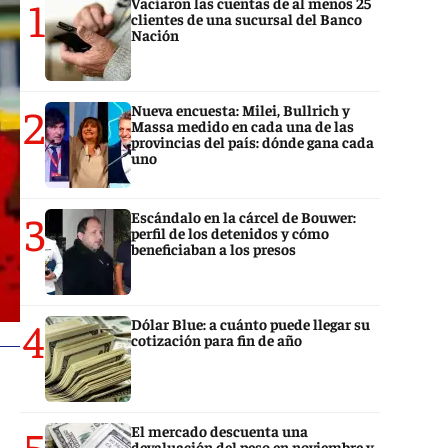
1
Vaciaron las cuentas de al menos 25
clientes de una sucursal del Banco
Nación
2
Nueva encuesta: Milei, Bullrich y
Massa medido en cada una de las
provincias del país: dónde gana cada
uno
3
Escándalo en la cárcel de Bouwer:
perfil de los detenidos y cómo
beneficiaban a los presos
4
Dólar Blue: a cuánto puede llegar su
cotización para fin de año
5
El mercado descuenta una
devaluación del peso en noviembre y