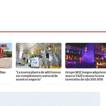
llan
"La nueva planta de aditivos es
Grupo MIZ Juegos adquiere 
un complemento natural de
marca TAZZ y anuncia una
nuestro negocio"
inversión de u$s 300.000