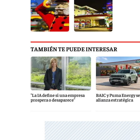
TAMBIÉN TE PUEDE INTERESAR
"La IA define si una empresa
BAIC y Puma Energy se
prospera o desaparece"
alianza estratégica