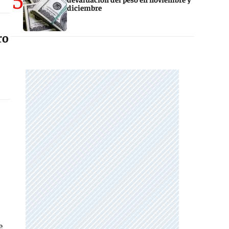
diciembre
ro
e