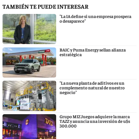
TAMBIÉN TE PUEDE INTERESAR
"La IA define si una empresa prospera
o desaparece"
BAIC y Puma Energy sellan alianza
estratégica
"La nueva planta de aditivos es un
complemento natural de nuestro
negocio"
Grupo MIZ Juegos adquiere la marca
TAZZ y anuncia una inversión de u$s
300.000