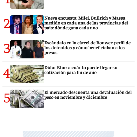
2
Nueva encuesta: Milei, Bullrich y Massa
medido en cada una de las provincias del
país: dónde gana cada uno
3
Escándalo en la cárcel de Bouwer: perfil de
los detenidos y cómo beneficiaban a los
presos
4
Dólar Blue: a cuánto puede llegar su
cotización para fin de año
5
El mercado descuenta una devaluación del
peso en noviembre y diciembre