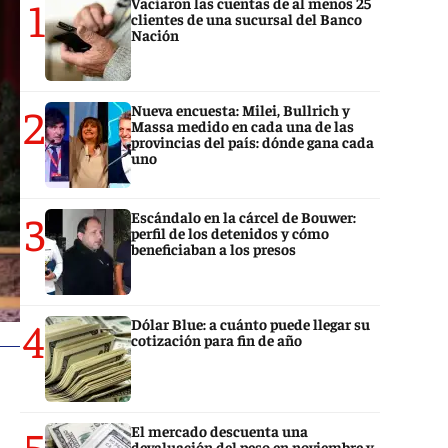
1
Vaciaron las cuentas de al menos 25
clientes de una sucursal del Banco
Nación
2
Nueva encuesta: Milei, Bullrich y
Massa medido en cada una de las
provincias del país: dónde gana cada
uno
3
Escándalo en la cárcel de Bouwer:
perfil de los detenidos y cómo
beneficiaban a los presos
4
Dólar Blue: a cuánto puede llegar su
cotización para fin de año
5
El mercado descuenta una
devaluación del peso en noviembre y