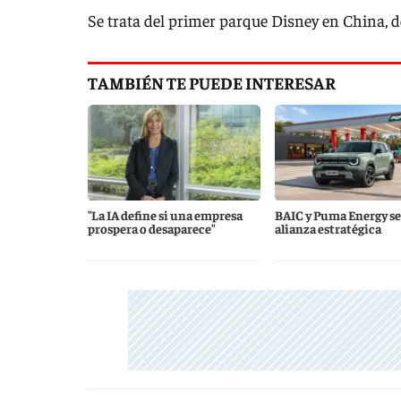
Se trata del primer parque Disney en China, 
TAMBIÉN TE PUEDE INTERESAR
"La IA define si una empresa
BAIC y Puma Energy se
prospera o desaparece"
alianza estratégica