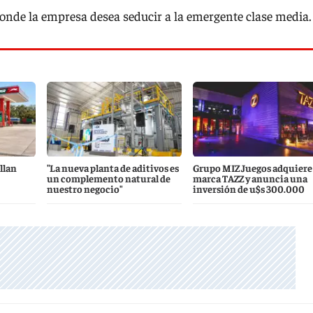
donde la empresa desea seducir a la emergente clase media.
llan
"La nueva planta de aditivos es
Grupo MIZ Juegos adquiere 
un complemento natural de
marca TAZZ y anuncia una
nuestro negocio"
inversión de u$s 300.000