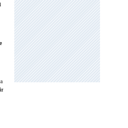
d
e
ra
ir