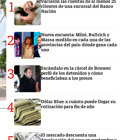
1
Vaciaron las cuentas de al menos 25
clientes de una sucursal del Banco
Nación
2
Nueva encuesta: Milei, Bullrich y
Massa medido en cada una de las
provincias del país: dónde gana cada
uno
3
Escándalo en la cárcel de Bouwer:
perfil de los detenidos y cómo
beneficiaban a los presos
4
Dólar Blue: a cuánto puede llegar su
cotización para fin de año
5
El mercado descuenta una
devaluación del peso en noviembre y