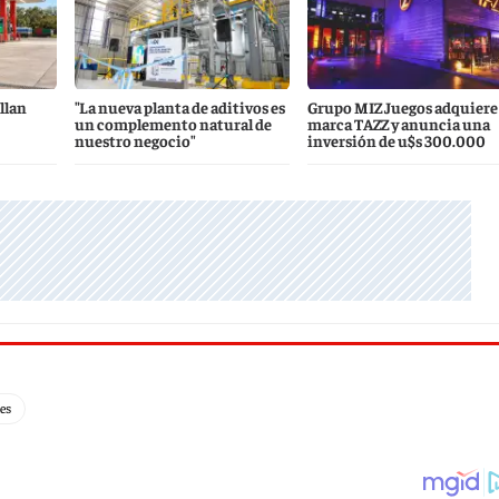
llan
"La nueva planta de aditivos es
Grupo MIZ Juegos adquiere 
un complemento natural de
marca TAZZ y anuncia una
nuestro negocio"
inversión de u$s 300.000
les