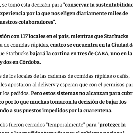
, se tomó esta decisión para
"conservar la sustentabilida
 experiencia por la que nos eligen diariamente miles de
nuestros colaboradores".
sión con 117 locales en el país, mientras que Starbucks
na de comidas rápidas,
cuatro se encuentra en la Ciudad d
ue Starbucks
bajará la cortina en tres de CABA, uno en la
y dos en Córdoba.
re de los locales de las cadenas de comidas rápidas o cafés,
es apostaron al delivery y esperan que con el permisos pa
ar los pedidos.
Pero estos sistemas no alcanzan para cubr
ico por lo que muchas tomaron la decisión de bajar los
endo a sus puestos impedidos por la cuarentena.
bucks fueron cerrados "temporalmente" para
"proteger la
 base a las medidas tomadas por el gobierno nacional.