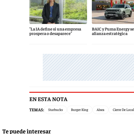
"La IA define si una empresa
BAIC y Puma Energy se
prospera o desaparece"
alianza estratégica
EN ESTA NOTA
TEMAS:
Starbucks
Burger King
Alsea
Cierre De Loca