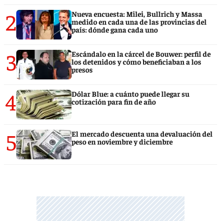
2
Nueva encuesta: Milei, Bullrich y Massa
medido en cada una de las provincias del
país: dónde gana cada uno
3
Escándalo en la cárcel de Bouwer: perfil de
los detenidos y cómo beneficiaban a los
presos
4
Dólar Blue: a cuánto puede llegar su
cotización para fin de año
5
El mercado descuenta una devaluación del
peso en noviembre y diciembre