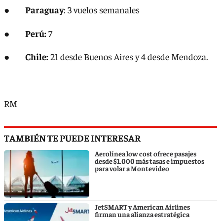
●
Paraguay
: 3 vuelos semanales
●
Perú:
7
●
Chile:
21 desde Buenos Aires y 4 desde Mendoza.
RM
TAMBIÉN TE PUEDE INTERESAR
Aerolínea low cost ofrece pasajes
desde $1.000 más tasas e impuestos
para volar a Montevideo
JetSMART y American Airlines
firman una alianza estratégica