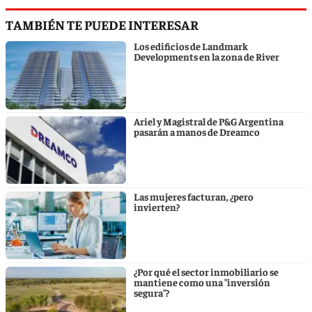
TAMBIÉN TE PUEDE INTERESAR
Los edificios de Landmark
Developments en la zona de River
Ariel y Magistral de P&G Argentina
pasarán a manos de Dreamco
Las mujeres facturan, ¿pero
invierten?
¿Por qué el sector inmobiliario se
mantiene como una "inversión
segura"?